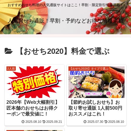
おすすめおせち料理の人気通販サイトはここ！早割・限定割引情報満載！
人気おせち通販！早割・予約などお得な情報満載
【おせち2020】料金で選ぶ
2人前
【おせち2026】タイプで選ぶ
2026年【Web大幅割引】
【節約お試しおせち】お
匠本舗のおせちはお得ク
取り寄せ通販 1人前500円
ーポンで最安値に！
おススメはこれ！
2025.08.10
2025.09.21
2025.07.30
2025.08.10