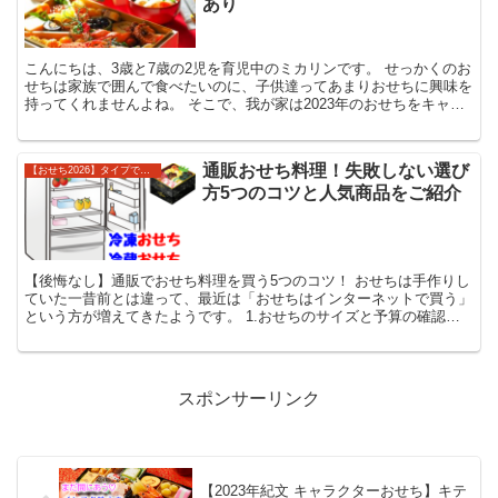
あり
こんにちは、3歳と7歳の2児を育児中のミカリンです。 せっかくのお
せちは家族で囲んで食べたいのに、子供達ってあまりおせちに興味を
持ってくれませんよね。 そこで、我が家は2023年のおせちをキャラ
クターおせちにすることにしました！...
通販おせち料理！失敗しない選び
【おせち2026】タイプで選ぶ
方5つのコツと人気商品をご紹介
【後悔なし】通販でおせち料理を買う5つのコツ！ おせちは手作りし
ていた一昔前とは違って、最近は「おせちはインターネットで買う」
という方が増えてきたようです。 1.おせちのサイズと予算の確認を
しましょう 1段おせちから重段おせちまで段数...
スポンサーリンク
【2023年紀文 キャラクターおせち】キテ