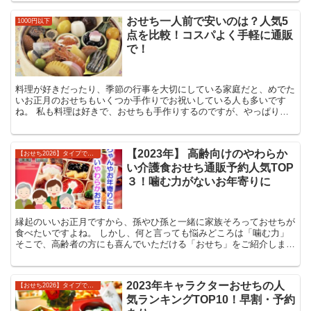
ば間違いありません！！ おせち料理選びに迷っている方は、このな
かから選べば間違いありません！
おせち一人前で安いのは？人気5
1000円以下
点を比較！コスパよく手軽に通販
で！
料理が好きだったり、季節の行事を大切にしている家庭だと、めでた
いお正月のおせちもいくつか手作りでお祝いしている人も多いです
ね。 私も料理は好きで、おせちも手作りするのですが、やっぱり全
部作るとなると大変！ なので、美味しいと人気...
【2023年】 高齢向けのやわらか
【おせち2026】タイプで選ぶ
い介護食おせち通販予約人気TOP
３！噛む力がないお年寄りに
縁起のいいお正月ですから、孫やひ孫と一緒に家族そろっておせちが
食べたいですよね。 しかし、何と言っても悩みどころは「噛む力」
そこで、高齢者の方にも喜んでいただける「おせち」をご紹介します
＾＾ 特に高齢者の「噛む力」と「飲...
2023年キャラクターおせちの人
【おせち2026】タイプで選ぶ
気ランキングTOP10！早割・予約