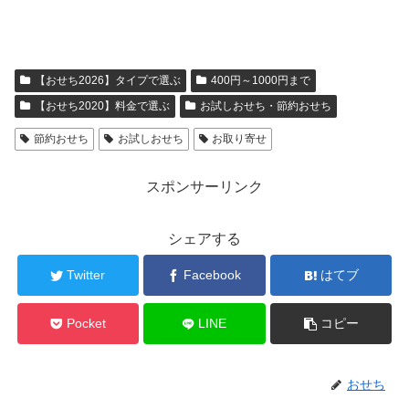
【おせち2026】タイプで選ぶ
400円～1000円まで
【おせち2020】料金で選ぶ
お試しおせち・節約おせち
節約おせち
お試しおせち
お取り寄せ
スポンサーリンク
シェアする
Twitter
Facebook
はてブ
Pocket
LINE
コピー
おせち