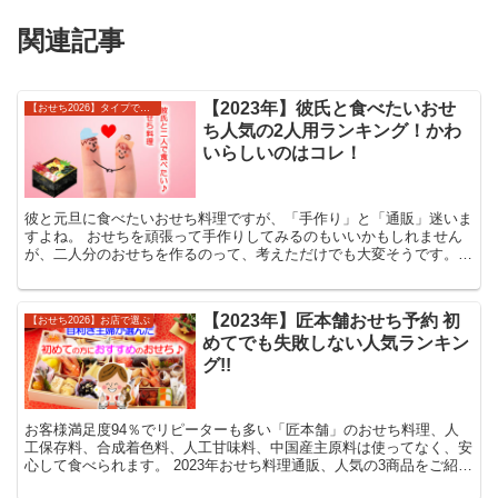
関連記事
【2023年】彼氏と食べたいおせ
【おせち2026】タイプで選ぶ
ち人気の2人用ランキング！かわ
いらしいのはコレ！
彼と元旦に食べたいおせち料理ですが、「手作り」と「通販」迷いま
すよね。 おせちを頑張って手作りしてみるのもいいかもしれません
が、二人分のおせちを作るのって、考えただけでも大変そうです。し
かも相手が彼氏の場合は特にですね(^^; ...
【2023年】匠本舗おせち予約 初
【おせち2026】お店で選ぶ
めてでも失敗しない人気ランキン
グ!!
お客様満足度94％でリピーターも多い「匠本舗」のおせち料理、人
工保存料、合成着色料、人工甘味料、中国産主原料は使ってなく、安
心して食べられます。 2023年おせち料理通販、人気の3商品をご紹介
しています。 おせち料理選びに迷っている方は、このなかから選べ