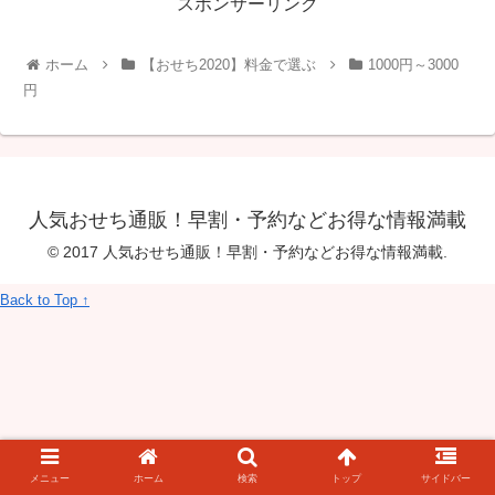
スポンサーリンク
ホーム
【おせち2020】料金で選ぶ
1000円～3000
円
人気おせち通販！早割・予約などお得な情報満載
© 2017 人気おせち通販！早割・予約などお得な情報満載.
Back to Top ↑
メニュー
ホーム
検索
トップ
サイドバー