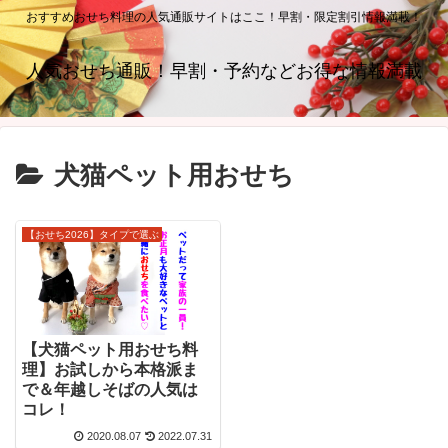
おすすめおせち料理の人気通販サイトはここ！早割・限定割引情報満載！
人気おせち通販！早割・予約などお得な情報満載
犬猫ペット用おせち
【おせち2026】タイプで選ぶ
【犬猫ペット用おせち料
理】お試しから本格派ま
で＆年越しそばの人気は
コレ！
2020.08.07
2022.07.31