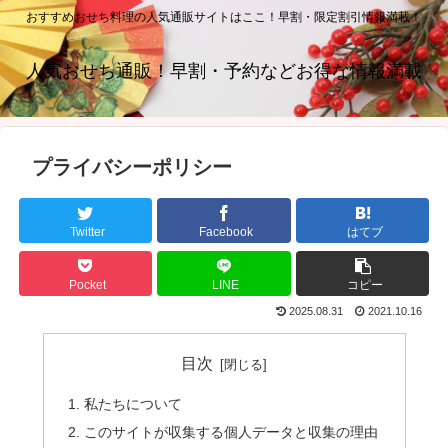
おすすめおせち料理の人気通販サイトはここ！早割・限定割引情報満載！
人気おせち通販！早割・予約などお得な情報満載
プライバシーポリシー
Twitter
Facebook
はてブ
Pocket
LINE
コピー
2025.08.31
2021.10.16
目次
私たちについて
このサイトが収集する個人データと収集の理由