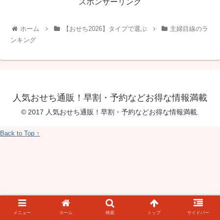
スポンサーリンク
ホーム
【おせち2026】タイプで選ぶ
主婦目線のラ
ンキング
人気おせち通販！早割・予約などお得な情報満載
© 2017 人気おせち通販！早割・予約などお得な情報満載.
Back to Top ↑
メニュー
ホーム
検索
トップ
サイドバー