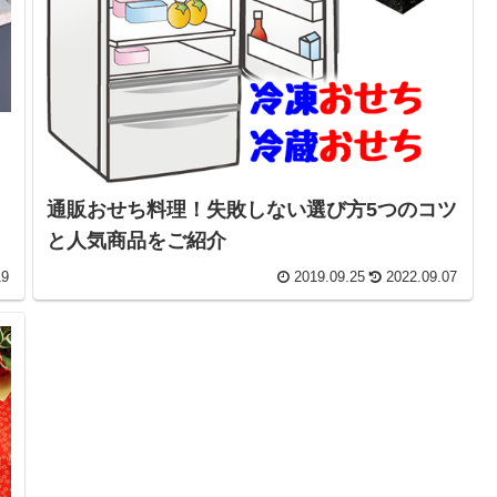
通販おせち料理！失敗しない選び方5つのコツ
と人気商品をご紹介
19
2019.09.25
2022.09.07