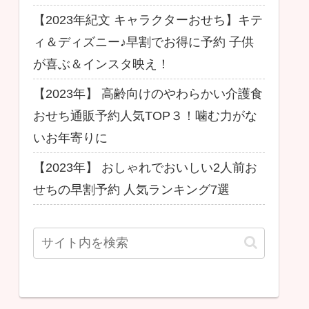
【2023年紀文 キャラクターおせち】キテ
ィ＆ディズニー♪早割でお得に予約 子供
が喜ぶ＆インスタ映え！
【2023年】 高齢向けのやわらかい介護食
おせち通販予約人気TOP３！噛む力がな
いお年寄りに
【2023年】 おしゃれでおいしい2人前お
せちの早割予約 人気ランキング7選