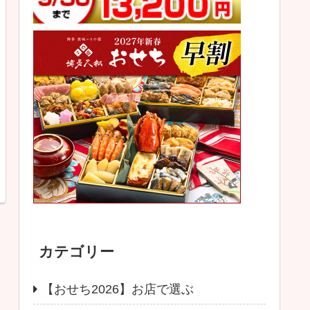
カテゴリー
【おせち2026】お店で選ぶ