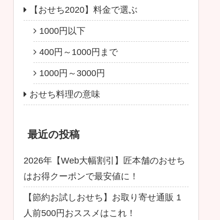
【おせち2020】料金で選ぶ
1000円以下
400円～1000円まで
1000円～3000円
おせち料理の意味
最近の投稿
2026年【Web大幅割引】匠本舗のおせち
はお得クーポンで最安値に！
【節約お試しおせち】お取り寄せ通販 1
人前500円おススメはこれ！