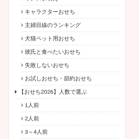
キャラクターおせち
主婦目線のランキング
犬猫ペット用おせち
彼氏と食べたいおせち
失敗しないおせち
お試しおせち・節約おせち
【おせち2026】人数で選ぶ
1人前
2人前
3～4人前