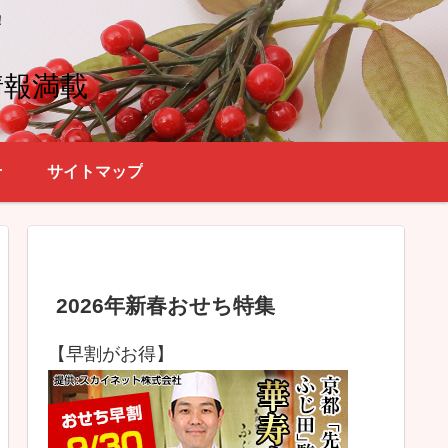
！
情報満載
せ
サイトマップ
2026年新春おせち特集
【早割がお得】