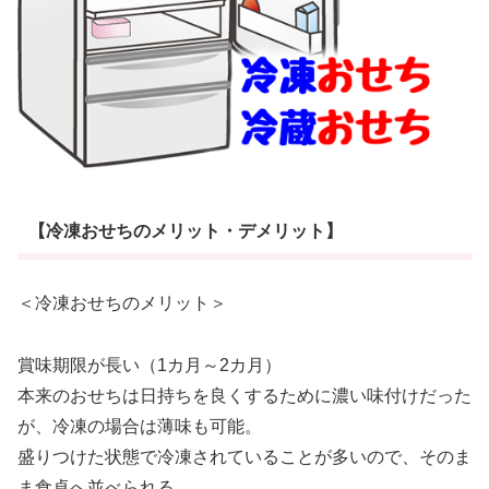
【冷凍おせちのメリット・デメリット】
＜冷凍おせちのメリット＞
賞味期限が長い（1カ月～2カ月）
本来のおせちは日持ちを良くするために濃い味付けだった
が、冷凍の場合は薄味も可能。
盛りつけた状態で冷凍されていることが多いので、そのま
ま食卓へ並べられる。