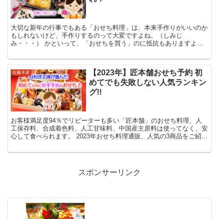
大切な新年の行事でもある「おせち料理」は、本来手作りがいいのか
もしれないけど、手作りするのって大変ですよね。（しみじ
み・・・） かといって、「おせちを買う」のに抵抗もありますよ
ね。 そこで、お弁当並みの安さでおせちが買えてしまう...
【2023年】匠本舗おせち予約 初
佐藤水産
めてでも失敗しない人気ランキン
グ!!
お客様満足度94％でリピーターも多い「匠本舗」のおせち料理、人
工保存料、合成着色料、人工甘味料、中国産主原料は使ってなく、安
心して食べられます。 2023年おせち料理通販、人気の3商品をご紹介
しています。 おせち料理選びに迷っている方は、このなかから選べ
ば間違いありません！！ おせち料理選びに迷っている方は、このな
かから選べば間違いありません！
スポンサーリンク