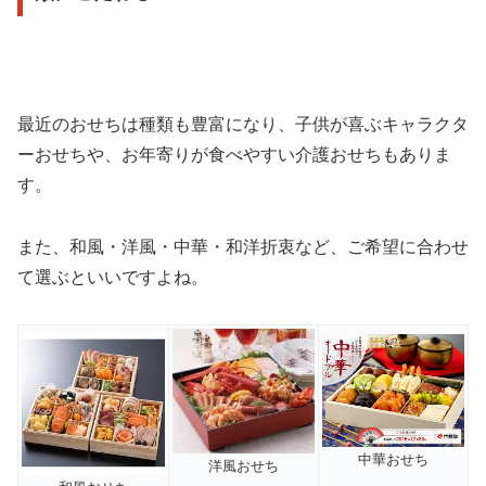
最近のおせちは種類も豊富になり、子供が喜ぶキャラクタ
ーおせちや、お年寄りが食べやすい介護おせちもありま
す。
また、和風・洋風・中華・和洋折衷など、ご希望に合わせ
て選ぶといいですよね。
中華おせち
洋風おせち