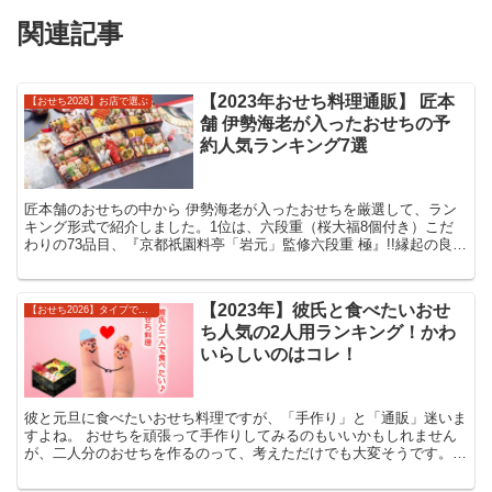
関連記事
【2023年おせち料理通販】 匠本
【おせち2026】お店で選ぶ
舗 伊勢海老が入ったおせちの予
約人気ランキング7選
匠本舗のおせちの中から 伊勢海老が入ったおせちを厳選して、ラン
キング形式で紹介しました。1位は、六段重（桜大福8個付き）こだ
わりの73品目、『京都祇園料亭「岩元」監修六段重 極』!!縁起の良い
イセエビを味わって、縁起の良いお正月を迎えましょう。
【2023年】彼氏と食べたいおせ
【おせち2026】タイプで選ぶ
ち人気の2人用ランキング！かわ
いらしいのはコレ！
彼と元旦に食べたいおせち料理ですが、「手作り」と「通販」迷いま
すよね。 おせちを頑張って手作りしてみるのもいいかもしれません
が、二人分のおせちを作るのって、考えただけでも大変そうです。し
かも相手が彼氏の場合は特にですね(^^; ...