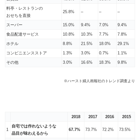
料亭・レストランの
25.8%
–
–
–
おせちを直接
スーパー
15.0%
9.4%
7.0%
9.4%
食品配達サービス
10.8%
10.3%
7.7%
7.8%
ホテル
8.8%
21.5%
18.0%
29.1%
コンビニエンスストア
1.3%
3.0%
0.7%
1.1%
その他
3.0%
16.6%
18.3%
9.8%
※ハースト婦人画報社のトレンド調査より
2018
2017
2016
2015
自宅では作れないような
1
67.7%
73.7%
72.2%
73.5%
品目が味わえるから