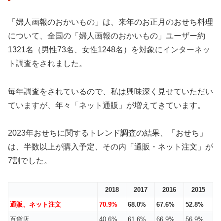
「婦人画報のおかいもの」は、来年のお正月のおせち料理
について、全国の「婦人画報のおかいもの」ユーザー約
1321名（男性73名、女性1248名）を対象にインターネッ
ト調査をされました。
毎年調査をされているので、私は興味深く見せていただい
ていますが、年々「ネット通販」が増えてきています。
2023年おせちに関するトレンド調査の結果、「おせち」
は、半数以上が購入予定、その内「通販・ネット注文」が
7割でした。
2018
2017
2016
2015
通販、ネット注文
70.9%
68.0%
67.6%
52.8%
百貨店
40.6%
61.6%
66.9%
56.9%