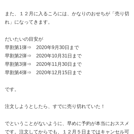
また、１２月に入るころには、かなりのおせちが「売り切
れ」になってきます。
だいたいの目安が
早割第1弾⇒ 2020年9月30日まで
早割第2弾⇒ 2020年10月31日まで
早割第3弾⇒ 2020年11月30日まで
早割第4弾⇒ 2020年12月15日まで
です。
注文しようとしたら、すでに売り切れていた！
でということがないように、早めに予約が本当におススメ
です。注文してからでも、１２月５日まではキャンセル可