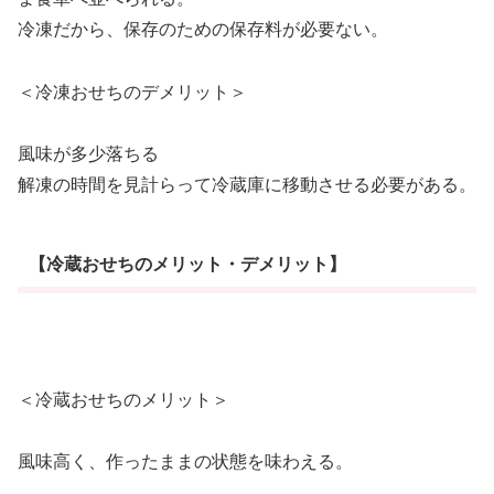
冷凍だから、保存のための保存料が必要ない。
＜冷凍おせちのデメリット＞
風味が多少落ちる
解凍の時間を見計らって冷蔵庫に移動させる必要がある。
【冷蔵おせちのメリット・デメリット】
＜冷蔵おせちのメリット＞
風味高く、作ったままの状態を味わえる。