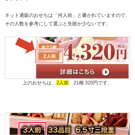
ネット通販のおせちは「何人前」と書かれていますので、
その人数を参考にして選ぶと失敗が少ないです。
上のおせちは、
2人前
21種 320円です。