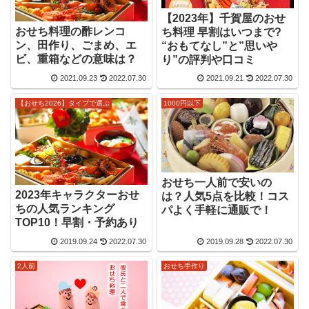
【2023年】千賀屋のおせ
おせち料理の酢レンコ
ち料理 早割はいつまで?
ン、田作り、ごまめ、エ
“おもてなし”と”思いや
ビ、重箱などの意味は？
り”の評判や口コミ
2021.09.23
2022.07.30
2021.09.21
2022.07.30
【おせち2026】タイプで選ぶ
1000円以下
おせち一人前で安いの
2023年キャラクターおせ
は？人気5点を比較！コス
ちの人気ランキング
パよく手軽に通販で！
TOP10！早割・予約あり
2019.09.24
2022.07.30
2019.09.28
2022.07.30
2人前
おせち手作り