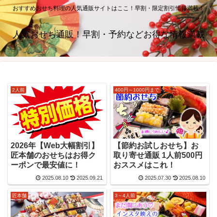
おすすめおせち料理の人気通販サイトはここ！早割・限定割引情報満載！
人気おせち通販！早割・予約などお得な情報満載
2人前
400円～1000円まで
2026年【Web大幅割引】
【節約お試しおせち】お
匠本舗のおせちはお得ク
取り寄せ通販 1人前500円
ーポンで最安値に！
おススメはこれ！
2025.08.10
2025.09.21
2025.07.30
2025.08.10
匠本舗
3～4人前